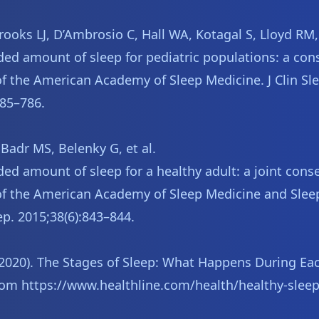
rooks LJ, D’Ambrosio C, Hall WA, Kotagal S, Lloyd RM, 
 amount of sleep for pediatric populations: a con
f the American Academy of Sleep Medicine. J Clin Sl
785–786.
Badr MS, Belenky G, et al.
 amount of sleep for a healthy adult: a joint cons
f the American Academy of Sleep Medicine and Slee
ep. 2015;38(6):843–844.
 (2020). The Stages of Sleep: What Happens During Ea
rom https://www.healthline.com/health/healthy-sleep