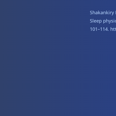
Shakankiry H
Sleep physio
101–114. ht