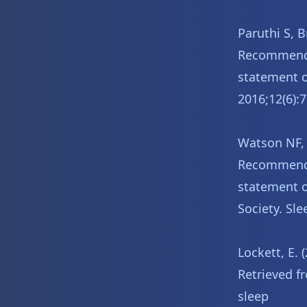
Paruthi S, B
Recommended
statement o
2016;12(6):
Watson NF, 
Recommended
statement o
Society. Sle
Lockett, E.
Retrieved f
sleep