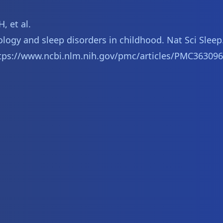
, et al.
logy and sleep disorders in childhood. Nat Sci Sleep.
tps://www.ncbi.nlm.nih.gov/pmc/articles/PMC363096