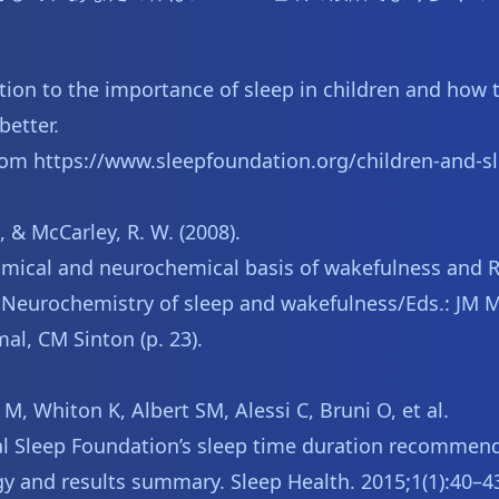
tion to the importance of sleep in children and how 
better.
rom https://www.sleepfoundation.org/children-and-s
, & McCarley, R. W. (2008).
mical and neurochemical basis of wakefulness and 
 Neurochemistry of sleep and wakefulness/Eds.: JM 
al, CM Sinton (p. 23).
M, Whiton K, Albert SM, Alessi C, Bruni O, et al.
l Sleep Foundation’s sleep time duration recommend
 and results summary. Sleep Health. 2015;1(1):40–4