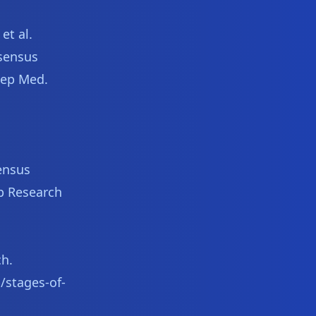
et al.
sensus
eep Med.
ensus
p Research
ch.
/stages-of-