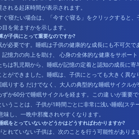
奨される起床時間が表示されます。
が今すぐ寝たい場合は、「今すぐ寝る」をクリックすると、
つ目を覚ますかを示します。
算が子供にとって重要なのですか?
眠が必要です。睡眠は子供の健康的な成長にも不可欠で
、記憶力の向上を助け、 心身の全体的な健康をサポート
たちは乳児期から、睡眠が記憶の定着と認知の成長に寄与
ことができました。睡眠は、子供にとっても大きく異な
居眠りする だけでなく、大人の典型的な睡眠サイクルが
わずか60分で睡眠サイクルを経ます。この違 いが重要で
いうことは、子供が1時間ごとに非常に浅い睡眠(ステー
を意味し、一晩中邪魔されやすくなります。
睡眠をとっていないかどうかはどうすればわかりますか?
がとれていない子供は、次のことを行う可能性があります