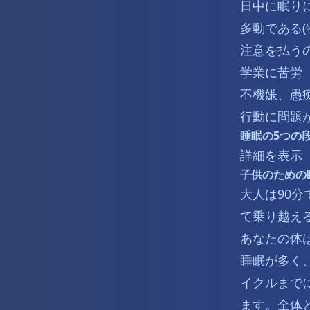
日中に眠り
多動である(
注意を払う
学業に苦労
不機嫌、愚
行動に問題
睡眠の5つの
詳細を表示
子供のための
大人は90分
て乗り越え
あなたの体
睡眠が多く
イクルまで
ます。全体