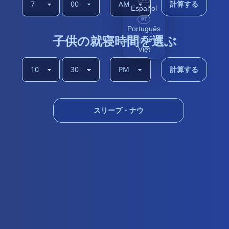
計算する
Español
PT
Português
子供の就寝時間を選ぶ
Tiếng
vi
Việt
計算する
スリープ・ナウ