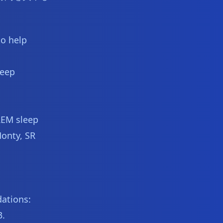
to help
leep
REM sleep
Monty, SR
ations:
3.