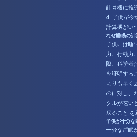
計算機に推
4. 子供
計算機がい
なぜ睡眠の計
子供には睡
力、行動力
際、科学者
を証明する
よりも早く
のに対し、
クルが速いと
戻ること 
子供が十分な
十分な睡眠