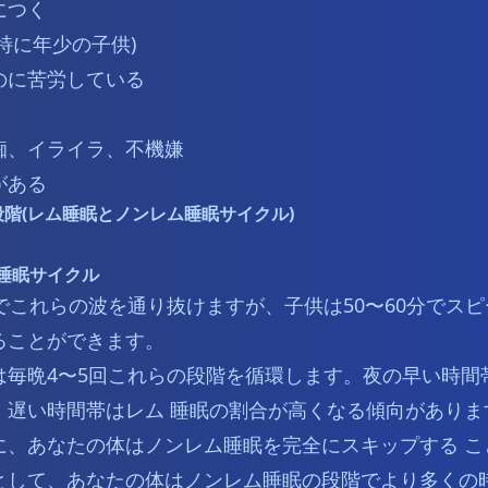
につく
特に年少の子供)
のに苦労している
痴、イライラ、不機嫌
がある
段階(レム睡眠とノンレム睡眠サイクル)
睡眠サイクル
でこれらの波を通り抜けますが、子供は50〜60分でス
ることができます。
は毎晩4〜5回これらの段階を循環します。夜の早い時間
、遅い時間帯はレム 睡眠の割合が高くなる傾向がありま
に、あなたの体はノンレム睡眠を完全にスキップする こ
として、あなたの体はノンレム睡眠の段階でより多くの