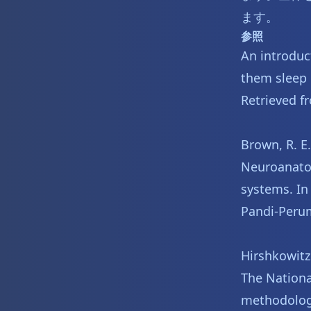
ます。
参照
An introduc
them sleep 
Retrieved f
Brown, R. E.
Neuroanato
systems. In
Pandi-Perum
Hirshkowitz 
The Nationa
methodology