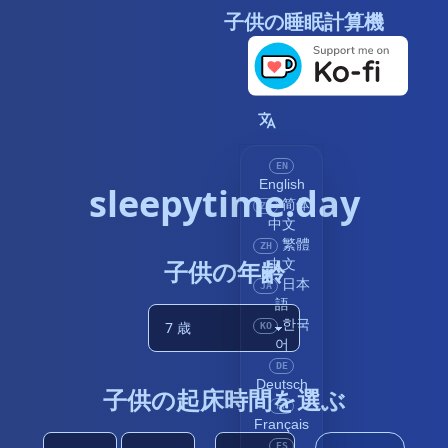
子供の睡眠計算機
EN
English
sleepytime.day
简体
ZH
中文
繁體
ZH
子供の年齢
中文
日本
JA
語
한국
KO
어
DE
Deutsch
子供の起床時間を選ぶ
FR
Français
ES