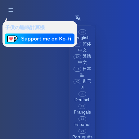
子供の睡眠計算機
EN
English
简体
ZH
中文
繁體
ZH
中文
日本
JA
語
한국
KO
어
DE
Deutsch
FR
Français
ES
Español
PT
Português