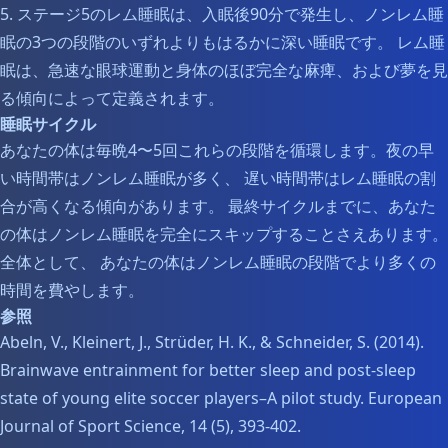
5. ステージ5のレム睡眠は、入眠後90分で発生し、ノンレム睡
眠の3つの段階のいずれよりもはるかに深い睡眠です。 レム睡
眠は、急速な眼球運動と身体のほぼ完全な麻痺、および夢を見
る傾向によって定義されます。
睡眠サイクル
あなたの体は毎晩4〜5回これらの段階を循環します。夜の早
い時間帯はノンレム睡眠が多く、 遅い時間帯はレム睡眠の割
合が高くなる傾向があります。 最終サイクルまでに、あなた
の体はノンレム睡眠を完全にスキップすることさえあります。
全体として、 あなたの体はノンレム睡眠の段階でより多くの
時間を費やします。
参照
Abeln, V., Kleinert, J., Strüder, H. K., & Schneider, S. (2014).
Brainwave entrainment for better sleep and post-sleep
state of young elite soccer players–A pilot study. European
Journal of Sport Science, 14 (5), 393-402.