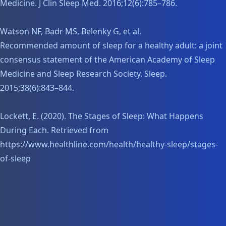
Medicine. J Clin Sleep Med. 2016;12(6):785–786.
Watson NF, Badr MS, Belenky G, et al.
Recommended amount of sleep for a healthy adult: a joint
consensus statement of the American Academy of Sleep
Medicine and Sleep Research Society. Sleep.
2015;38(6):843–844.
Lockett, E. (2020). The Stages of Sleep: What Happens
During Each. Retrieved from
https://www.healthline.com/health/healthy-sleep/stages-
of-sleep