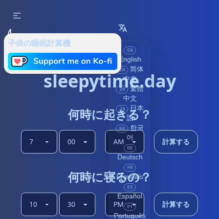
子供の睡眠計算機
EN
English
简体
ZH
sleepytime.day
中文
繁體
ZH
中文
日本
何時に起きる？
JA
語
한국
KO
어
計算する
DE
Deutsch
FR
何時に寝るの？
Français
ES
Español
計算する
PT
Português