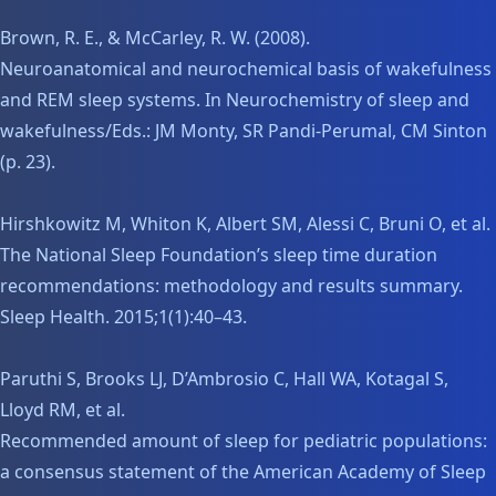
Brown, R. E., & McCarley, R. W. (2008).
Neuroanatomical and neurochemical basis of wakefulness
and REM sleep systems. In Neurochemistry of sleep and
wakefulness/Eds.: JM Monty, SR Pandi-Perumal, CM Sinton
(p. 23).
Hirshkowitz M, Whiton K, Albert SM, Alessi C, Bruni O, et al.
The National Sleep Foundation’s sleep time duration
recommendations: methodology and results summary.
Sleep Health. 2015;1(1):40–43.
Paruthi S, Brooks LJ, D’Ambrosio C, Hall WA, Kotagal S,
Lloyd RM, et al.
Recommended amount of sleep for pediatric populations:
a consensus statement of the American Academy of Sleep