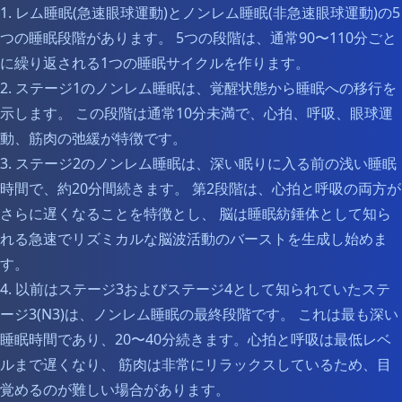
1. レム睡眠(急速眼球運動)とノンレム睡眠(非急速眼球運動)の5
つの睡眠段階があります。 5つの段階は、通常90〜110分ごと
に繰り返される1つの睡眠サイクルを作ります。
2. ステージ1のノンレム睡眠は、覚醒状態から睡眠への移行を
示します。 この段階は通常10分未満で、心拍、呼吸、眼球運
動、筋肉の弛緩が特徴です。
3. ステージ2のノンレム睡眠は、深い眠りに入る前の浅い睡眠
時間で、約20分間続きます。 第2段階は、心拍と呼吸の両方が
さらに遅くなることを特徴とし、 脳は睡眠紡錘体として知ら
れる急速でリズミカルな脳波活動のバーストを生成し始めま
す。
4. 以前はステージ3およびステージ4として知られていたステ
ージ3(N3)は、ノンレム睡眠の最終段階です。 これは最も深い
睡眠時間であり、20〜40分続きます。心拍と呼吸は最低レベ
ルまで遅くなり、 筋肉は非常にリラックスしているため、目
覚めるのが難しい場合があります。