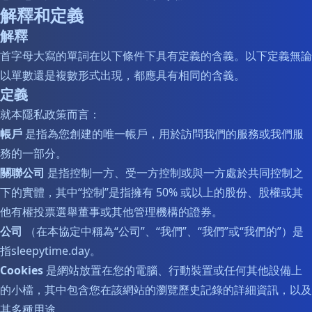
解釋和定義
解釋
首字母大寫的單詞在以下條件下具有定義的含義。以下定義無論
以單數還是複數形式出現，都應具有相同的含義。
定義
就本隱私政策而言：
帳戶
是指為您創建的唯一帳戶，用於訪問我們的服務或我們服
務的一部分。
關聯公司
是指控制一方、受一方控制或與一方處於共同控制之
下的實體，其中“控制”是指擁有 50% 或以上的股份、股權或其
他有權投票選舉董事或其他管理機構的證券。
公司
（在本協定中稱為“公司”、“我們”、“我們”或“我們的”）是
指sleepytime.day。
Cookies
是網站放置在您的電腦、行動裝置或任何其他設備上
的小檔，其中包含您在該網站的瀏覽歷史記錄的詳細資訊，以及
其多種用途。