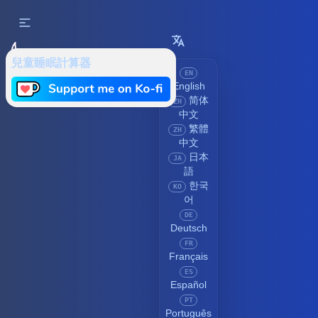
兒童睡眠計算器
EN
English
简体
ZH
中文
繁體
ZH
中文
日本
JA
語
한국
KO
어
DE
Deutsch
FR
Français
ES
Español
PT
Português