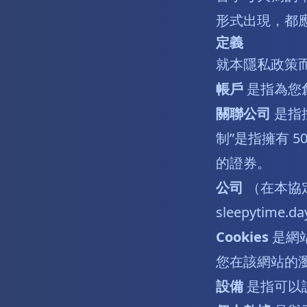
形式出現，都
定義
就本隱私政策
帳戶
是指為您
關聯公司
是指
制”是指擁有 
的證券。
公司
（在本協定
sleepytime.d
Cookies
是網
您在該網站的
設備
是指可以