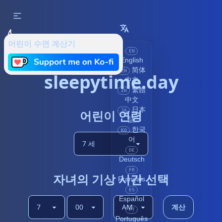
어린이 수면 계산기
EN
English
简体
ZH
sleepytime.day
中文
繁體
ZH
中文
日本
어린이 연령
JA
語
한국
KO
어
DE
Deutsch
FR
자녀의 기상 시간 선택
Français
ES
Español
계산
PT
Português