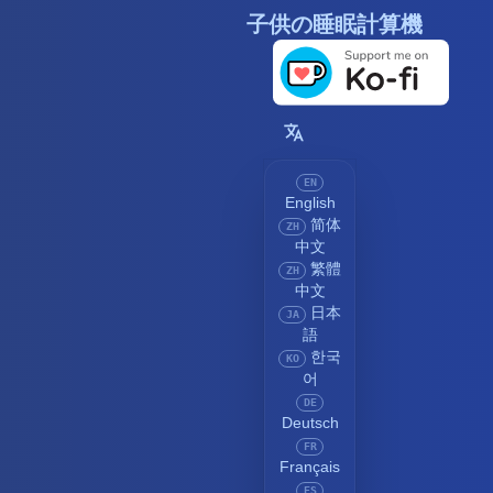
子供の睡眠計算機
EN
English
简体
ZH
中文
繁體
ZH
中文
日本
JA
語
한국
KO
어
DE
Deutsch
FR
Français
ES