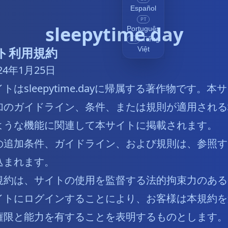
Español
PT
sleepytime.day
Português
Tiếng
vi
ト利用規約
Việt
24年1月25日
はsleepytime.dayに帰属する著作物です。
加のガイドライン、条件、または規則が適用される
ような機能に関連して本サイトに掲載されます。
の追加条件、ガイドライン、および規則は、参照す
込まれます。
規約は、サイトの使用を監督する法的拘束力のある
イトにログインすることにより、お客様は本規約を
権限と能力を有することを表明するものとします。