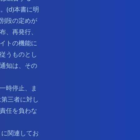
(d)本書に明
別段の定めが
布、再発行、
イトの機能に
従うものとし
通知は、その
一時停止、ま
は第三者に対し
責任を負わな
トに関連してお