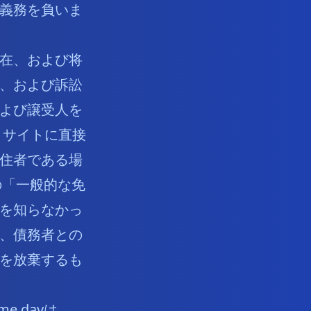
義務を負いま
在、および将
、および訴訟
よび譲受人を
、サイトに直接
住者である場
の「一般的な免
を知らなかっ
、債務者との
を放棄するも
e.dayは