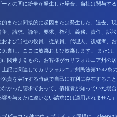
ザーとの間に紛争が発生した場合、当社は関与する
接的または間接的に起因または発生した、過去、現
紛争、請求、論争、要求、権利、義務、責任、訴訟
社および当社の役員、従業員、代理人、後継者、お
に免責し、ここに放棄および放棄します。 または
的に関連するもの。お客様がカリフォルニア州の居
上記に関連してカリフォルニア州民法第1542条
が免責を実行する時点で自己に有利に存在すること
わなかった請求であって、債権者が知っていた場合
影響を与えたに違いない請求には適用されません」
ェブビーコン
他のウェブサイトと同様に、sleepytim