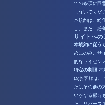
ての条項に同
しないでくだ
本規約は、紛争
し、また、紛
サイトへの
本規約に従う
めにのみ、サ
的なライセン
特定の制限
本
(a)お客様は
たはその他の方
いかなる部分
たはリバースエ