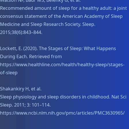
Watson NF, Badr MS, Belenky G, et al.
Recommended amount of sleep for a healthy adult: a joint
consensus statement of the American Academy of Sleep
Medicine and Sleep Research Society. Sleep.
2015;38(6):843–844.
Lockett, E. (2020). The Stages of Sleep: What Happens
During Each. Retrieved from
https://www.healthline.com/health/healthy-sleep/stages-
of-sleep
Shakankiry H, et al.
Sleep physiology and sleep disorders in childhood. Nat Sci
Sleep. 2011; 3: 101–114.
https://www.ncbi.nlm.nih.gov/pmc/articles/PMC3630965/