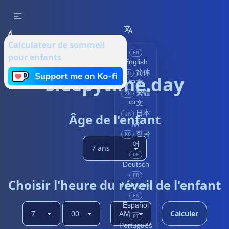
Calculateur de sommeil
EN
pour enfants
English
简体
ZH
sleepytime.day
中文
繁體
ZH
中文
日本
Âge de l'enfant
JA
語
한국
KO
어
DE
Deutsch
FR
Choisir l'heure du réveil de l'enfant
Français
ES
Español
Calculer
PT
Português