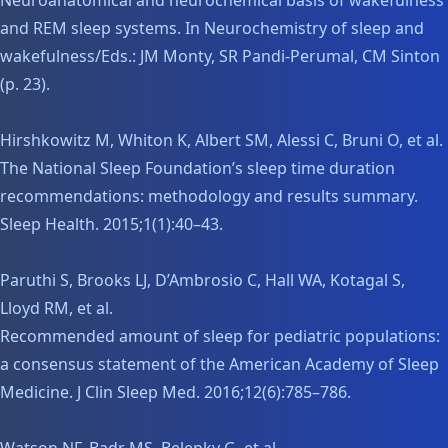
Neuroanatomical and neurochemical basis of wakefulness
and REM sleep systems. In Neurochemistry of sleep and
wakefulness/Eds.: JM Monty, SR Pandi-Perumal, CM Sinton
(p. 23).
Hirshkowitz M, Whiton K, Albert SM, Alessi C, Bruni O, et al.
The National Sleep Foundation’s sleep time duration
recommendations: methodology and results summary.
Sleep Health. 2015;1(1):40–43.
Paruthi S, Brooks LJ, D’Ambrosio C, Hall WA, Kotagal S,
Lloyd RM, et al.
Recommended amount of sleep for pediatric populations:
a consensus statement of the American Academy of Sleep
Medicine. J Clin Sleep Med. 2016;12(6):785–786.