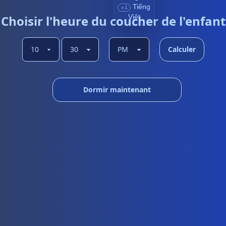
Tiếng
vi
Choisir l'heure du coucher de l'enfant
Việt
Calculer
Dormir maintenant