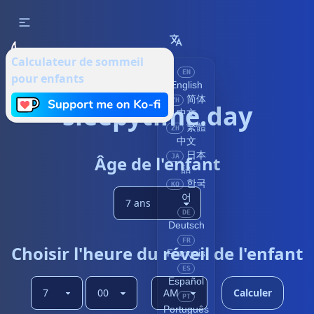
Calculateur de sommeil
EN
pour enfants
English
简体
ZH
sleepytime.day
中文
繁體
ZH
中文
日本
Âge de l'enfant
JA
語
한국
KO
어
DE
Deutsch
FR
Choisir l'heure du réveil de l'enfant
Français
ES
Español
Calculer
PT
Português