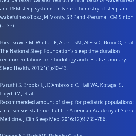
Neuroanatomical and neurochemical basis of wakefulness
and REM sleep systems. In Neurochemistry of sleep and
wakefulness/Eds.: JM Monty, SR Pandi-Perumal, CM Sinton
(p. 23).
Hirshkowitz M, Whiton K, Albert SM, Alessi C, Bruni O, et al.
The National Sleep Foundation’s sleep time duration
recommendations: methodology and results summary.
Sleep Health. 2015;1(1):40–43.
Paruthi S, Brooks LJ, D’Ambrosio C, Hall WA, Kotagal S,
Lloyd RM, et al.
Recommended amount of sleep for pediatric populations:
a consensus statement of the American Academy of Sleep
Medicine. J Clin Sleep Med. 2016;12(6):785–786.