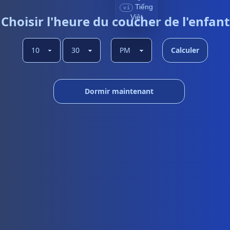
Tiếng
vi
Choisir l'heure du coucher de l'enfant
Việt
Calculer
Dormir maintenant