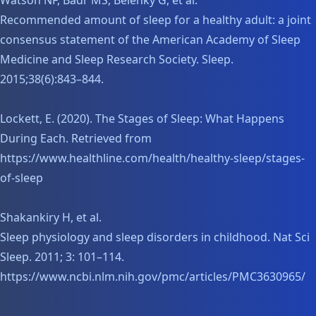
Watson NF, Badr MS, Belenky G, et al.
Recommended amount of sleep for a healthy adult: a joint
consensus statement of the American Academy of Sleep
Medicine and Sleep Research Society. Sleep.
2015;38(6):843–844.
Lockett, E. (2020). The Stages of Sleep: What Happens
During Each. Retrieved from
https://www.healthline.com/health/healthy-sleep/stages-
of-sleep
Shakankiry H, et al.
Sleep physiology and sleep disorders in childhood. Nat Sci
Sleep. 2011; 3: 101–114.
https://www.ncbi.nlm.nih.gov/pmc/articles/PMC3630965/